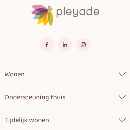
Wonen
Wonen bij Pleyade
Ondersteuning thuis
Samenwerken met naasten
Praktische informatie
Wijkverpleging
Locaties
Tijdelijk wonen
Dagelijkse verzorging