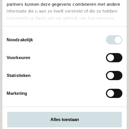
Telefoon
*
partners kunnen deze gegevens combineren met andere
informatie die u aan ze heeft verstrekt of die ze hebben
verzameld op basis van uw gebruik van hun services.
Toestemmingsselectie
Waarmee kunnen wij u helpen?
*
Noodzakelijk
Voorkeuren
Statistieken
Marketing
Door het contactformulier te versturen gaat u akkoord met
de privacyverklaring.
Alles toestaan
Velden gemarkeerd met een * zijn verplicht.