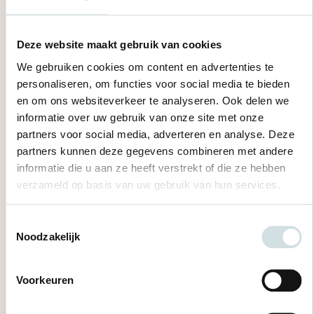
klachtenfunctionaris via
bemiddeling@quasir.nl
t.a.v.
Klachtenbemiddeling of telefonisch op 06-48445538
(maandag t/m vrijdag van 09.00 tot 17.00 uur).
Deze website maakt gebruik van cookies
We gebruiken cookies om content en advertenties te
Komt u er ook met de hulp van de klachtenfunctionaris niet
personaliseren, om functies voor social media te bieden
uit? Dan kan zij u informeren over en ondersteunen bij het
en om ons websiteverkeer te analyseren. Ook delen we
vervolg van de procedure. Bijvoorbeeld door u te verwijzen
informatie over uw gebruik van onze site met onze
naar de Raad van Bestuur van Pleyade, de Klachten
partners voor social media, adverteren en analyse. Deze
Commissie Onvrijwillige Zorg (KCOZ) of de
partners kunnen deze gegevens combineren met andere
geschillencommissie zorg. Meer informatie over de
informatie die u aan ze heeft verstrekt of die ze hebben
commissies vindt u in
Reglement KlachtenCommissie
verzameld op basis van uw gebruik van hun services.
Onvrijwillige Zorg
,
brochure “Hoe werkt de
Klachtencommissie Onvrijwillige zorg?”
en in het
Reglement
geschillencommissie Verpleging, Verzorging en
Toestemmingsselectie
Noodzakelijk
Geboortezorg
.
Voorkeuren