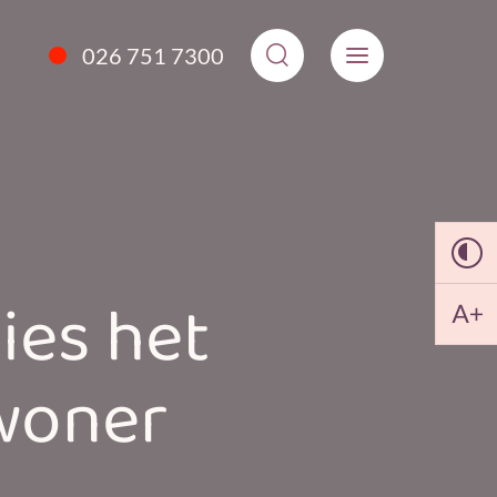
026 751 7300
ies het
ewoner