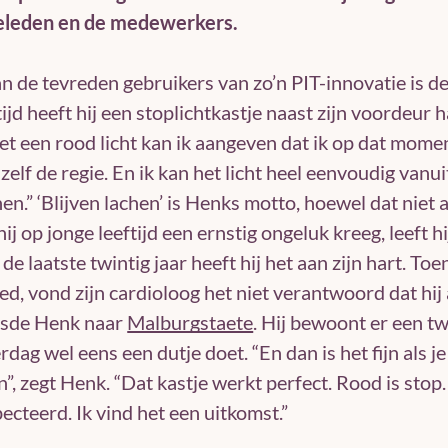
ieleden en de medewerkers.
n de tevreden gebruikers van zo’n PIT-innovatie is d
tijd heeft hij een stoplichtkastje naast zijn voordeur 
Met een rood licht kan ik aangeven dat ik op dat mom
 zelf de regie. En ik kan het licht heel eenvoudig van
en.” ‘Blijven lachen’ is Henks motto, hoewel dat niet al
hij op jonge leeftijd een ernstig ongeluk kreeg, leeft h
 de laatste twintig jaar heeft hij het aan zijn hart. To
ed, vond zijn cardioloog het niet verantwoord dat hij
isde Henk naar
Malburgstaete
. Hij bewoont er een 
erdag wel eens een dutje doet. “En dan is het fijn als
n”, zegt Henk. “Dat kastje werkt perfect. Rood is sto
ecteerd. Ik vind het een uitkomst.”