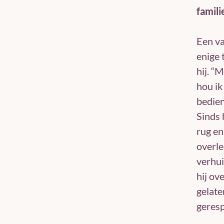
famil
Een va
enige 
hij. “
hou ik
bedien
Sinds 
rug en
overle
verhu
hij ov
gelate
geresp