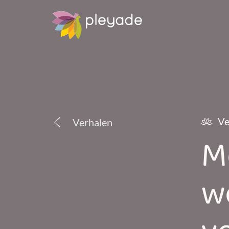
Ve
Verhalen
M
w