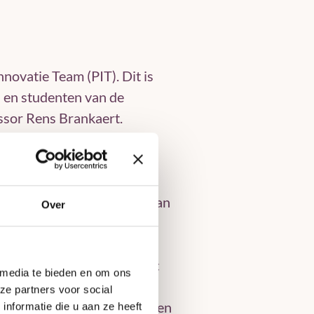
novatie Team (PIT). Dit is
 en studenten van de
ssor Rens Brankaert.
om te kijken of iets
milie denken mee. “PIT is in
ties bij te dragen aan de
”, legt Marjanne Huizinga van
Over
n praktisch toepasbare
 van de bewoner. Marjanne:
 media te bieden en om ons
echnologie die in de
ze partners voor social
we dat veel van die producten
nformatie die u aan ze heeft