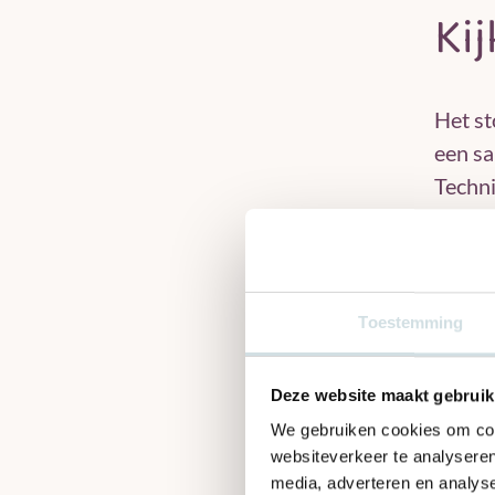
Ki
Het st
een s
Techni
Daarna
prakti
het le
zelfre
Toestemming
PIT ui
oploss
Deze website maakt gebruik
Uitgan
We gebruiken cookies om cont
“Voorh
websiteverkeer te analyseren
organi
media, adverteren en analys