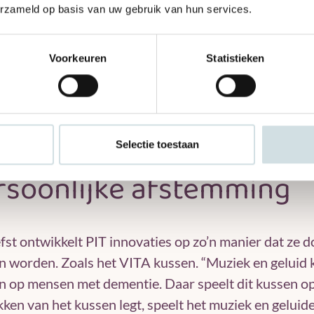
erzameld op basis van uw gebruik van hun services.
n de kast belandden. En dat kwam eigenlijk omdat di
oduct en niet vanuit de behoefte. Als PIT pakken we d
e vragen die binnenkomen van medewerkers, bewoner
Voorkeuren
Statistieken
 aan de slag. We ontwerpen gerust iets voor één per
kkeld voor een mevrouw waarmee ze zelfstandig de 
ntrekken. Daardoor heeft ze veel minder pijn en hoef
ken.”
Selectie toestaan
rsoonlijke afstemming
efst ontwikkelt PIT innovaties op zo’n manier dat ze
 worden. Zoals het VITA kussen. “Muziek en geluid 
 op mensen met dementie. Daar speelt dit kussen op 
kken van het kussen legt, speelt het muziek en geluide