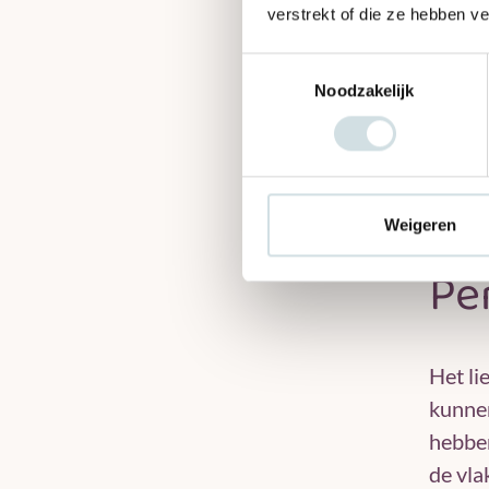
verstrekt of die ze hebben v
toch i
het pr
Toestemmingsselectie
naar d
Noodzakelijk
wij me
ontwi
kan aa
gebrui
Weigeren
Pe
Het li
kunnen
hebben
de vla