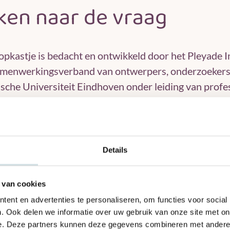
jken naar de vraag
opkastje is bedacht en ontwikkeld door het Pleyade In
amenwerkingsverband van ontwerpers, onderzoekers
sche Universiteit Eindhoven onder leiding van profe
ast zitten zorgprofessionals van Pleyade in het team 
sch vertaalbaar is. En ook de bewoners zelf en hun fa
ven geroepen om met technologische en sociale innova
dzaamheid en het welzijn van de bewoner bij Pleyade
Details
t. “We creëren samen met de bewoner en zijn naaste
ingen die het verschil maken.”
 van cookies
gspunt voor iedere innovatie van PIT is de behoefte
ent en advertenties te personaliseren, om functies voor social
een werden vaak innovaties aangekocht; bestaande t
. Ook delen we informatie over uw gebruik van onze site met on
satie ingezet kon worden. Maar in de praktijk zagen 
e. Deze partners kunnen deze gegevens combineren met andere i