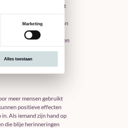
e werden aangeschaft vanuit
at anders aan. Wij kijken
s of hun familie. Daar gaan
Marketing
soon. Zo hebben we iets
steunkousen voor haar armen
t ze minder medicatie te
Alles toestaan
 door meer mensen gebruikt
kunnen positieve effecten
in. Als iemand zijn hand op
n die blije herinneringen