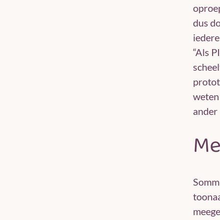
oproep
dus do
iedere
“Als P
scheel
proto
weten 
ander 
Me
Sommig
toona
meegen