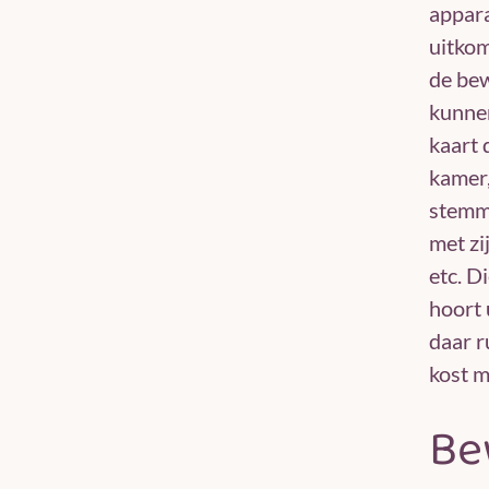
appara
uitkom
de be
kunnen
kaart 
kamer,
stemm
met zi
etc. D
hoort 
daar r
kost m
Be