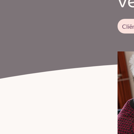
v
Clië