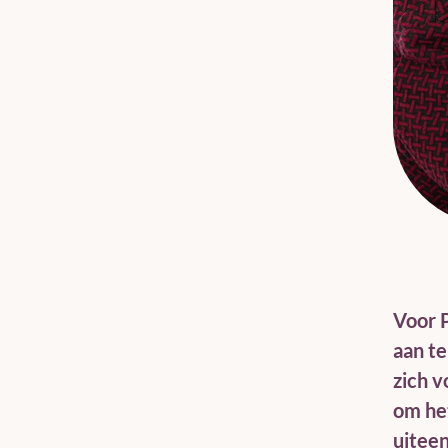
Voor P
aan te
zich v
om he
uiteen