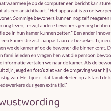
at waarmee je op de computer een bericht kan sturen
t als een ansichtkaart. “Het apparaat is zo ontworp
woner. Sommige bewoners kunnen nog zelf reageren 
 nog lezen, terwijl andere bewoners genoeg hebben
die ze in hun kamer kunnen zetten.” Een ander innov
 een kamer die zich aanpast aan de bezoeker. Tijmen: 
en we de kamer af op de bewoner die binnenkomt. D
jn familieleden en vragen hen wat die persoon bewoo
ie informatie vertalen we naar de kamer. Als de be
uit zijn jeugd en foto’s ziet van de omgeving waar hi
ustig van. Het fijne is dat familieleden op afstand de 
edewerkers dus geen extra tijd.”
wustwording