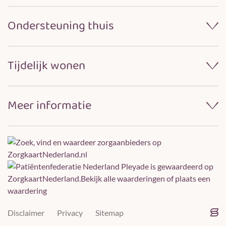
Wonen bij Pleyade
Ondersteuning thuis
Samenwerken met naasten
Praktische informatie
Wijkverpleging
Locaties
Tijdelijk wonen
Dagelijkse verzorging
Huishoudelijke ondersteuning
Revalidatiezorg
Meer informatie
Logeren bij Pleyade
Over ons
Gebruik technologieën
Werken bij Pleyade
Pleyade
is gewaardeerd op
ZorgkaartNederland.
Bekijk alle waarderingen
of
plaats een
Vrijwilligerswerk
waardering
Klachtenregeling
Veelgestelde vragen
Disclaimer
Privacy
Sitemap