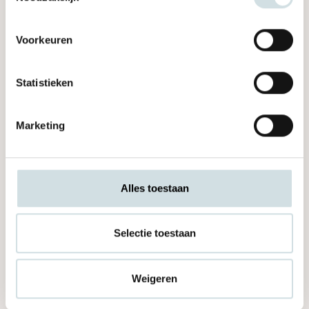
Faithlynn ontdekt het werken in de zorg
op Eimersstaete
Voorkeuren
Lees dit bericht
Statistieken
Marketing
Alles toestaan
Selectie toestaan
Weigeren