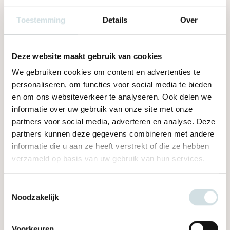
Toestemming
Details
Over
Deze website maakt gebruik van cookies
We gebruiken cookies om content en advertenties te
personaliseren, om functies voor social media te bieden
en om ons websiteverkeer te analyseren. Ook delen we
informatie over uw gebruik van onze site met onze
partners voor social media, adverteren en analyse. Deze
Locaties
partners kunnen deze gegevens combineren met andere
informatie die u aan ze heeft verstrekt of die ze hebben
verzameld op basis van uw gebruik van hun services.
01 december 2023
Waalstaete gaat verbouwen in 2024
Toestemmingsselectie
Noodzakelijk
Lees dit bericht
Voorkeuren