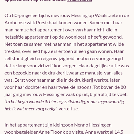
Op 80-jarige leeftijd is mevrouw Hessing op Waalstaete in de
Arnhemse wijk Presikhaaf komen wonen. Samen met haar
man nam ze het appartement over van haar nicht, die in
hetzelfde appartement op de woonlocatie heeft gewoond.
Net toen ze samen met haar man in het appartement wilde
trekken, overleed hij. Ze is er toen alleen gaan wonen. Haar
zelfstandigheid en eigenwijzigheid hebben ervoor gezorgd
dat ze lang voor zichzelf kon zorgen. Haar dagelijkse uitje was
een bezoekje naar de drukkerij, waar ze manusje-van-alles
was. Eerst voor haar man die in de drukkerij werkte, later
voor haar dochter en haar twee kleinzoons. Tot boven de 80
jaar ging mevrouw Hessing er vaak op uit, bijna altijd te voet.
“In het begin woonde ik hier erg zelfstandig, maar tegenwoordig
heb ik wat meer zorg nodig”
vertelt ze.
In het appartement zijn kleinzoon Nenno Hessing en
woonbegeleider Anne Tjoonk op visite. Anne werkt al 14,5