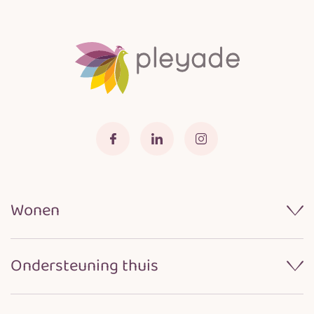
Wonen
Wonen bij Pleyade
Ondersteuning thuis
Samenwerken met naasten
Praktische informatie
Wijkverpleging
Locaties