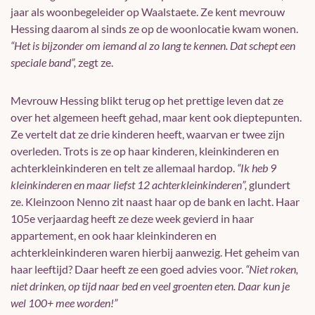
jaar als woonbegeleider op Waalstaete. Ze kent mevrouw
Hessing daarom al sinds ze op de woonlocatie kwam wonen.
“Het is bijzonder om iemand al zo lang te kennen. Dat schept een
speciale band”,
zegt ze.
Mevrouw Hessing blikt terug op het prettige leven dat ze
over het algemeen heeft gehad, maar kent ook dieptepunten.
Ze vertelt dat ze drie kinderen heeft, waarvan er twee zijn
overleden. Trots is ze op haar kinderen, kleinkinderen en
achterkleinkinderen en telt ze allemaal hardop.
“Ik heb
9
kleinkinderen en maar liefst 12 achterkleinkinderen
”,
glundert
ze. Kleinzoon Nenno zit naast haar op de bank en lacht. Haar
105e verjaardag heeft ze deze week gevierd in haar
appartement, en ook haar kleinkinderen en
achterkleinkinderen waren hierbij aanwezig. Het geheim van
haar leeftijd? Daar heeft ze een goed advies voor.
“Niet roken,
niet drinken, op tijd naar bed en veel groenten eten. Daar kun je
wel 100+ mee worden!”