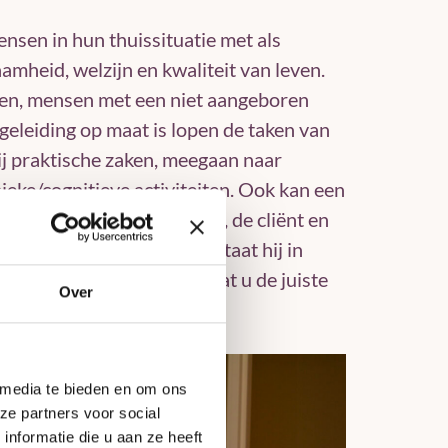
nsen in hun thuissituatie met als
mheid, welzijn en kwaliteit van leven.
eren, mensen met een niet aangeboren
eleiding op maat is lopen de taken van
bij praktische zaken, meegaan naar
eke/cognitieve activiteiten. Ook kan een
 tussen zorgmedewerkers, de cliënt en
j een signalerende rol en staat hij in
 om er zeker van te zijn dat u de juiste
Over
 media te bieden en om ons
ze partners voor social
nformatie die u aan ze heeft