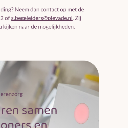
leiding? Neem dan contact op met de
12 of
s.begeleiders@pleyade.nl
. Zij
 kijken naar de mogelijkheden.
derenzorg
ëren samen
oners en