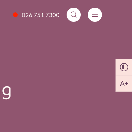
026 751 7300
ng