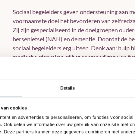
Sociaal begeleiders geven ondersteuning aan me
voornaamste doel het bevorderen van zelfredzaa
Zij zijn gespecialiseerd in de doelgroepen oud
hersenletsel (NAH) en dementie. Doordat de beg
sociaal begeleiders erg uiteen. Denk aan: hulp 
medische afspraken of het aanmoedigen van fysi
begeleider ingezet worden om de samenwerking
diens naasten te bevorderen.
Daarnaast heeft hi
contact met andere zorgverleners en specialisten
Details
zorg ontvangt.
 van cookies
ent en advertenties te personaliseren, om functies voor social
. Ook delen we informatie over uw gebruik van onze site met on
e. Deze partners kunnen deze gegevens combineren met andere i