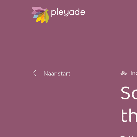
In
Naar start
S
t