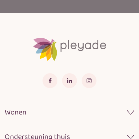
Wonen
Wonen bij Pleyade
Ondersteuning thuis
Samenwerken met naasten