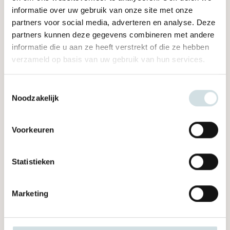
informatie over uw gebruik van onze site met onze
partners voor social media, adverteren en analyse. Deze
partners kunnen deze gegevens combineren met andere
informatie die u aan ze heeft verstrekt of die ze hebben
verzameld op basis van uw gebruik van hun services.
Toestemmingsselectie
Noodzakelijk
Voorkeuren
Cliënt, Medewerker
Statistieken
12 maart 2026
Zelfstandigheid behouden door rollator
Marketing
met sensoren