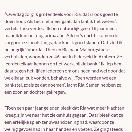
“Overdag zorg ik grotendeels voor Ria, dat is ook goed te
doen hoor. Als het niet meer gaat, dan laat ik het weten.”,
vertelt Theo verder. “Ik ben natuurlijk geen 18 jaar meer,
maar ik kan het nog prima aan. Alleen ’s nachts komen de
zorgprofessionals langs, dan kan ik goed slapen. Dat vind ik
belangrijk.” Voordat Theo en Ria naar Malburgstaete
verhuisden, woonden ze 46 jaar in Elderveld in Arnhem. Ze
leerden elkaar kennen op het werk, bij de bank. “Ik liep hem
daar tegen het lijf en iedereen om ons heen had wel door dat
we elkaar leuk vonden, behalve wij. Toen werden we een
bankstel, zoals ze dat noemen”, lacht Ria. Samen hebben ze
een zoon en dochter gekregen.
“Toen een paar jaar geleden bleek dat Ria wat meer klachten
kreeg, zijn we naar het ziekenhuis gegaan. Daar bleek dat ze
een erfelijke spier-zenuwaandoening had, waardoor ze
weinig gevoel had in haar handen en voeten. Ze ging steeds