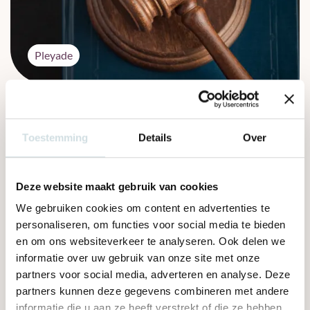
Pleyade
03 augustus 2026
Pleyade verwelkomt duidelijkheid over
Toestemming
Details
Over
Bibob-eisen in de zorginkoop
Lees dit bericht
Deze website maakt gebruik van cookies
We gebruiken cookies om content en advertenties te
personaliseren, om functies voor social media te bieden
en om ons websiteverkeer te analyseren. Ook delen we
informatie over uw gebruik van onze site met onze
partners voor social media, adverteren en analyse. Deze
partners kunnen deze gegevens combineren met andere
informatie die u aan ze heeft verstrekt of die ze hebben