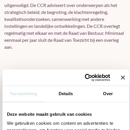
uitgenodigd. De CCR adviseert over onderwerpen als het
strategisch beleid, de begroting, de klachtenregeling,
kwaliteitsonderzoeken, samenwerking met andere
instellingen en landelijke ontwikkelingen. De CCR overlegt
regelmatig met elkaar en met de Raad van Bestuur. Minimaal
eenmaal per jaar sluit de Raad van Toezicht bij een overleg
aan.
Wilt u meedenken, meepraten en
meebeslissen?
Toestemming
Details
Over
De onafhankelijke voorzitter van de CCR is Jeffrey Brangert.
De ambtelijk secretaris ondersteunt de CCR. Heeft u een
Deze website maakt gebruik van cookies
vraag of een idee voor de CCR? Wilt u eens een vergadering
We gebruiken cookies om content en advertenties te
van de CCR of van een LCR bijwonen? Neem dan contact op