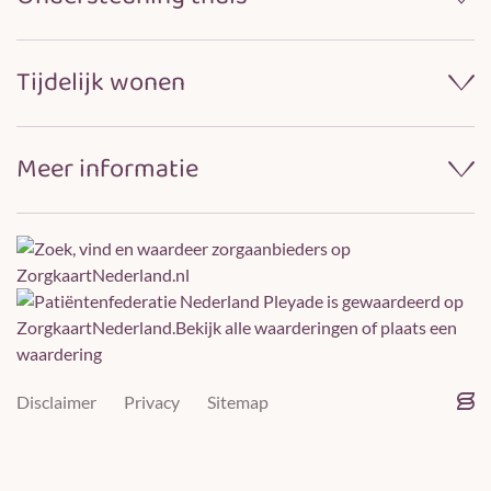
Samenwerken met naasten
Praktische informatie
Wijkverpleging
Locaties
Tijdelijk wonen
Dagelijkse verzorging
Huishoudelijke ondersteuning
Revalidatiezorg
Meer informatie
Logeren bij Pleyade
Over ons
Gebruik technologieën
Werken bij Pleyade
Pleyade
is gewaardeerd op
ZorgkaartNederland.
Bekijk alle waarderingen
of
plaats een
Vrijwilligerswerk
waardering
Klachtenregeling
Veelgestelde vragen
Disclaimer
Privacy
Sitemap