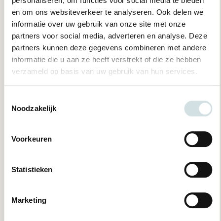
personaliseren, om functies voor social media te bieden
met de voorzitter of de secretaris via
ccr@pleyade.nl
of
en om ons websiteverkeer te analyseren. Ook delen we
telefonisch via het secretariaat Raad van Bestuur: 026 – 751
informatie over uw gebruik van onze site met onze
6303.
partners voor social media, adverteren en analyse. Deze
partners kunnen deze gegevens combineren met andere
informatie die u aan ze heeft verstrekt of die ze hebben
verzameld op basis van uw gebruik van hun services.
Toestemmingsselectie
Noodzakelijk
Voorkeuren
Statistieken
Marketing